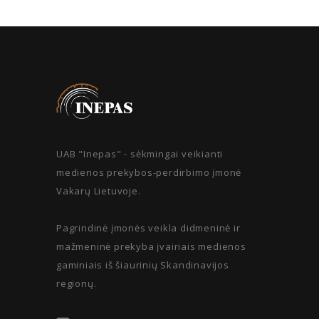
UAB "Inepas" - sėkmingai veikianti
medienos prekybos-perdirbimo įmonė
Vakarų Lietuvoje.
Pagrindinė įmonės veikla didmeninė ir
mažmeninė prekyba įvairiais medienos
gaminiais iš šiaurinių Skandinavijos
regionų.