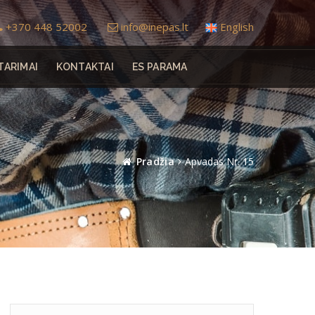
+370 448 52002
info@inepas.lt
English
TARIMAI
KONTAKTAI
ES PARAMA
Pradžia
Apvadas Nr. 15