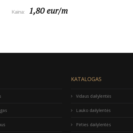
1,80 eur/m
Kaina:
KATALOGAS
s
Vidaus dailylentės
ogas
Lauko dailylentės
mus
Pirties dailylentės