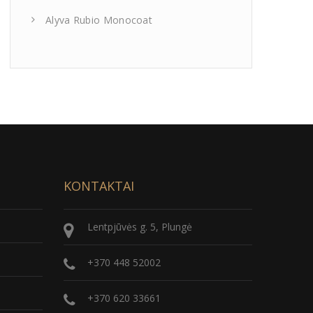
Alyva Rubio Monocoat
KONTAKTAI
Lentpjūvės g. 5, Plungė
+370 448 52002
+370 620 33661