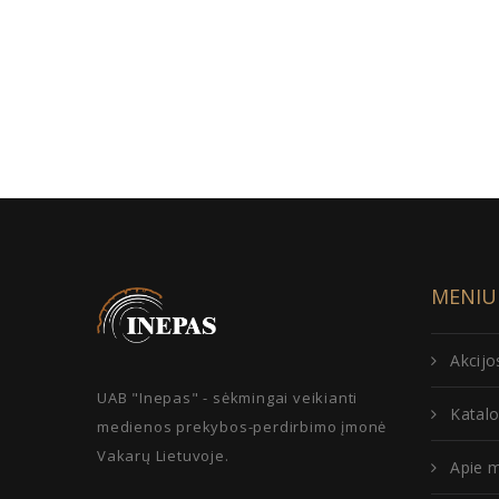
MENIU
Akcijo
UAB "Inepas" - sėkmingai veikianti
Katal
medienos prekybos-perdirbimo įmonė
Vakarų Lietuvoje.
Apie 